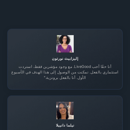
إليزابيث نورتون
أنا حقًا أحب LiveGood. مع وجود مؤشرين فقط، استردت
استثماري بالفعل. تمكنت من الوصول إلى هذا الهدف في الأسبوع
الأول. أنا بالفعل برونزية."
نيلما دانييلا