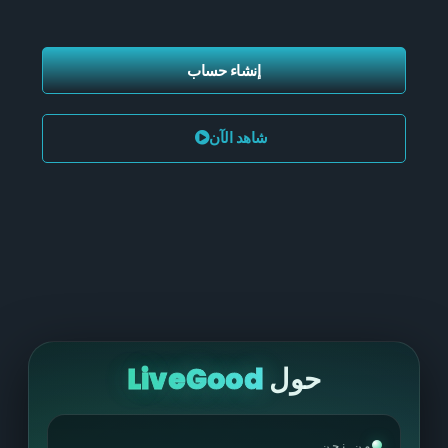
إنشاء حساب
شاهد الآن
حول
LiveGood
من نحن