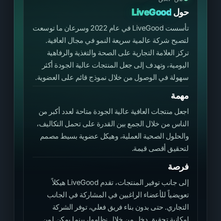
حول
LiveGood
تأسست LiveGood في عام 2022 وسرعان ما توسعت
لتصبح شركة عالمية سريعة النمو في مجال العافية.
تركز العلامة التجارية على الصحة والتغذية والرفاهية
اليومية، وتهدف إلى جعل المنتجات عالية الجودة أكثر
سهولة في الوصول من خلال نموذج قائم على العضوية.
مهمة
اجعل منتجات العافية عالية الجودة متاحة لعدد أكبر من
الناس من خلال الجمع بين القدرة على تحمل التكاليف،
والحلول الصحية العملية، وهيكل عضوية بسيط مصمم
لتحقيق أقصى قيمة.
فرصة
إلى جانب توفير المنتجات، تقدم LiveGood هيكلاً
تعويضياً للأعضاء الراغبين في المشاركة في الجانب
التجاري. حتى بدون بناء فريق فعلي، توفر الشركة
إمكانية تحقيق دخل من خلال نظامها، بينما يمكن لمن