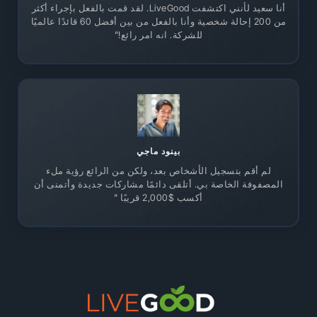
أنا سعيد لأنني اكتشفت LiveGood. لقد قمت بالفعل بإجراء أكثر
من 200 إحالة شخصية وأنا بالفعل من بين أفضل 60 قائدًا عالميًا
للشركة. انه امر رائع!"
بينود ماجي
لم أقم بتسجيل الأشخاص بعد، ولكن من الرائع رؤية ملء
المصفوفة الخاصة بي. أتلقى دائمًا مشاركات جديدة وأتمنى أن
أكسب $2,000 قريبًا "