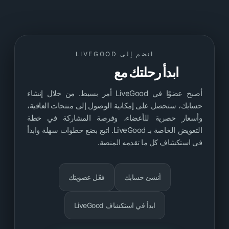
انضم إلى LIVEGOOD
ابدأ رحلتك مع
LiveGood
أصبح عضوًا في LiveGood أمر بسيط. من خلال إنشاء
حسابك، ستحصل على إمكانية الوصول إلى منتجات العافية،
وأسعار حصرية للأعضاء، وفرصة المشاركة في خطة
التعويض الخاصة بـ LiveGood. اتبع بضع خطوات سهلة وابدأ
في استكشاف كل ما تقدمه المنصة.
أنشئ حسابك
فعّل عضويتك
ابدأ في استكشاف LiveGood