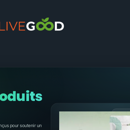
oduits
BIEN-
nçus pour soutenir un