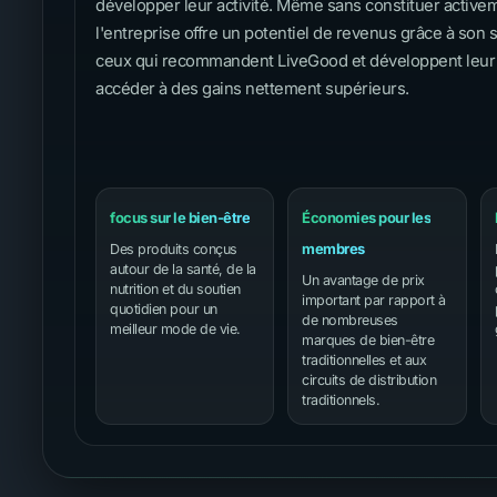
développer leur activité. Même sans constituer active
l'entreprise offre un potentiel de revenus grâce à son 
ceux qui recommandent LiveGood et développent leur
accéder à des gains nettement supérieurs.
focus sur le bien-être
Économies pour les
membres
Des produits conçus
autour de la santé, de la
Un avantage de prix
nutrition et du soutien
important par rapport à
quotidien pour un
de nombreuses
meilleur mode de vie.
marques de bien-être
traditionnelles et aux
circuits de distribution
traditionnels.