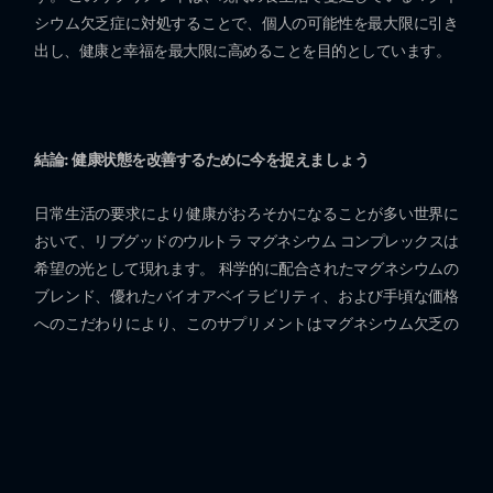
シウム欠乏症に対処することで、個人の可能性を最大限に引き
出し、健康と幸福を最大限に高めることを目的としています。
結論: 健康状態を改善するために今を捉えましょう
日常生活の要求により健康がおろそかになることが多い世界に
おいて、リブグッドのウルトラ マグネシウム コンプレックスは
希望の光として現れます。 科学的に配合されたマグネシウムの
ブレンド、優れたバイオアベイラビリティ、および手頃な価格
へのこだわりにより、このサプリメントはマグネシウム欠乏の
ジレンマに対する説得力のある解決策を提供します。 自分の健
康を管理するためにもう一分も待つ必要はありません。今すぐ
LiveGood のウルトラ マグネシウム コンプレックスを注文し
て、より健康で幸せな自分を目指す旅に乗り出しましょう。