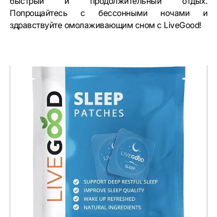
быстрый и продолжительный отдых.
Попрощайтесь с бессонными ночами и
здравствуйте омолаживающим сном с LiveGood!
Предыдущий
Следующий