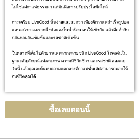
ไม่ใช่แค่กาแฟธรรมดา แต่มันคือการปรับปรุงไลฟ์สไตล์
การเตรียม LiveGood นั้นง่ายและสะดวก เพียงตักกาแฟสำเร็จรูปบด
แสนอร่อยของเราหนึ่งช้อนลงในน้ำร้อน คนให้เข้ากัน แล้วดื่มด่ำกับ
กลิ่นหอมอันเข้มข้นและรสชาติเข้มข้น
ในตลาดที่เต็มไปด้วยกาแฟหลากหลายชนิด LiveGood โดดเด่นใน
ฐานะสัญลักษณ์แห่งสุขภาพ ความมีชีวิตชีวา และรสชาติ ลองเลย
วันนี้ แล้วคุณจะค้นพบความแตกต่างที่กาแฟชั้นเลิศสามารถมอบให้
กับชีวิตคุณได้
ซื้อเลยตอนนี้