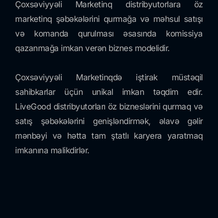
Çoxsəviyyəli Marketinq distribyutorlara öz
marketinq şəbəkələrini qurmağa və məhsul satışı
və komanda qurulması əsasında komissiya
qazanmağa imkan verən biznes modelidir.
Çoxsəviyyəli Marketinqdə iştirak müstəqil
sahibkarlar üçün unikal imkan təqdim edir.
LiveGood distribyutorları öz bizneslərini qurmaq və
satış şəbəkələrini genişləndirmək, əlavə gəlir
mənbəyi və hətta tam ştatlı karyera yaratmaq
imkanına malikdirlər.
LiveGood distribyutorlarına şirkətin məhsullarını
dostları, ailəsi və tanışları ilə bölüşmək tövsiyə
olunur. Onlar təkcə öz satışlarına görə deyil, həm