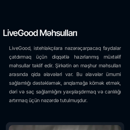
LiveGood Məhsulları
LiveGood, istehlakçılara nəzərəçarpacaq faydalar
çatdırmaq üçün diqqətlə hazırlanmış müxtəlif
məhsullar təklif edir. Şirkətin ən məşhur məhsulları
arasında qida əlavələri var. Bu əlavələr ümumi
sağlamlığı dəstəkləmək, arıqlamağa kömək etmək,
dəri və saç sağlamlığını yaxşılaşdırmaq və canlılığı
artırmaq üçün nəzərdə tutulmuşdur.