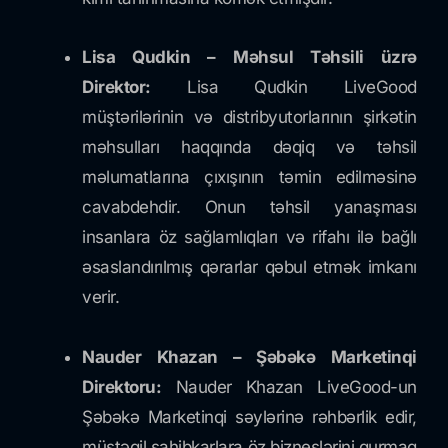
Lisa Qudkin – Məhsul Təhsili üzrə
Direktor:
Lisa Qudkin LiveGood
müştərilərinin və distribyutorlarının şirkətin
məhsulları haqqında dəqiq və təhsil
məlumatlarına çıxışının təmin edilməsinə
cavabdehdir. Onun təhsil yanaşması
insanlara öz sağlamlıqları və rifahı ilə bağlı
əsaslandırılmış qərarlar qəbul etmək imkanı
verir.
Nauder Khazan – Şəbəkə Marketinqi
Direktoru:
Nauder Khazan LiveGood-un
Şəbəkə Marketinqi səylərinə rəhbərlik edir,
müstəqil sahibkarlara öz bizneslərini qurmaq