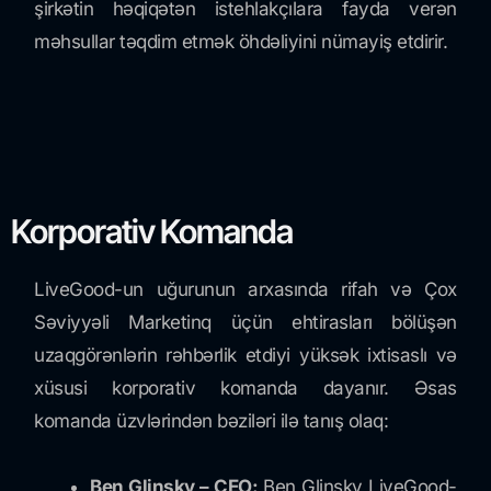
şirkətin həqiqətən istehlakçılara fayda verən
məhsullar təqdim etmək öhdəliyini nümayiş etdirir.
Korporativ Komanda
LiveGood-un uğurunun arxasında rifah və Çox
Səviyyəli Marketinq üçün ehtirasları bölüşən
uzaqgörənlərin rəhbərlik etdiyi yüksək ixtisaslı və
xüsusi korporativ komanda dayanır. Əsas
komanda üzvlərindən bəziləri ilə tanış olaq:
Ben Glinsky – CEO:
Ben Glinsky LiveGood-