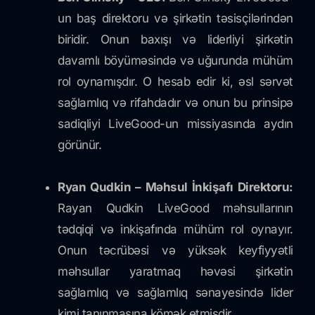
un baş direktoru və şirkətin təsisçilərindən
biridir. Onun baxışı və liderliyi şirkətin
davamlı böyüməsində və uğurunda mühüm
rol oynamışdır. O hesab edir ki, əsl sərvət
sağlamlıq və rifahdadır və onun bu prinsipə
sadiqliyi LiveGood-un missiyasında aydın
görünür.
Ryan Qudkin – Məhsul İnkişafı Direktoru:
Rayan Qudkin LiveGood məhsullarının
tədqiqi və inkişafında mühüm rol oynayır.
Onun təcrübəsi və yüksək keyfiyyətli
məhsullar yaratmaq həvəsi şirkətin
sağlamlıq və sağlamlıq sənayesində lider
kimi tanınmasına kömək etmişdir.