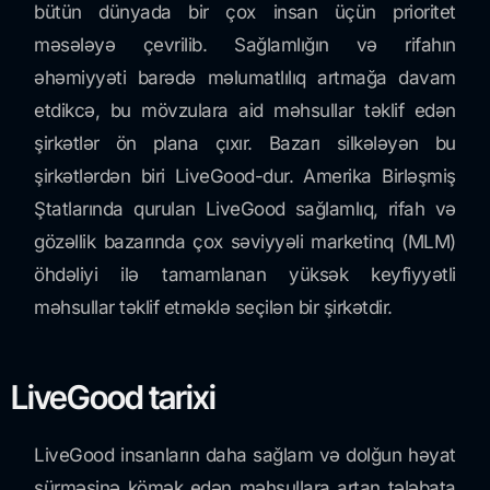
bütün dünyada bir çox insan üçün prioritet
məsələyə çevrilib. Sağlamlığın və rifahın
əhəmiyyəti barədə məlumatlılıq artmağa davam
etdikcə, bu mövzulara aid məhsullar təklif edən
şirkətlər ön plana çıxır. Bazarı silkələyən bu
şirkətlərdən biri LiveGood-dur. Amerika Birləşmiş
Ştatlarında qurulan LiveGood sağlamlıq, rifah və
gözəllik bazarında çox səviyyəli marketinq (MLM)
öhdəliyi ilə tamamlanan yüksək keyfiyyətli
məhsullar təklif etməklə seçilən bir şirkətdir.
LiveGood tarixi
LiveGood insanların daha sağlam və dolğun həyat
sürməsinə kömək edən məhsullara artan tələbata