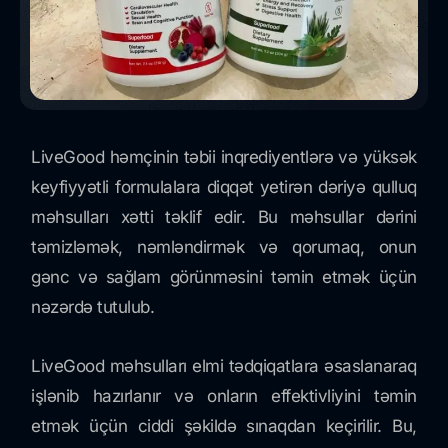
LiveGood həmçinin təbii inqrediyentlərə və yüksək
keyfiyyətli formulalara diqqət yetirən dəriyə qulluq
məhsulları xətti təklif edir. Bu məhsullar dərini
təmizləmək, nəmləndirmək və qorumaq, onun
gənc və sağlam görünməsini təmin etmək üçün
nəzərdə tutulub.
LiveGood məhsulları elmi tədqiqatlara əsaslanaraq
işlənib hazırlanır və onların effektivliyini təmin
etmək üçün ciddi şəkildə sınaqdan keçirilir. Bu,