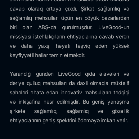
cavab olaraq ortaya çıxdı. Şirkət sağlamlıq və
sağlamlıq məhsulları üçün ən böyük bazarlardan
biri olan ABŞ-da qurulmuşdur. LiveGood-un
missiyası istehlakçıların ehtiyaclarına cavab verən
və daha yaxşı həyatı təşviq edən yüksək
keyfiyyətli həllər təmin etməkdir.
Yarandığı gündən LiveGood qida əlavələri və
dəriyə qulluq məhsulları da daxil olmaqla müxtəlif
sahələri əhatə edən innovativ məhsulların tədqiqi
və inkişafına həsr edilmişdir. Bu geniş yanaşma
şirkətə sağlamlıq, sağlamlıq və gözəllik
ehtiyaclarının geniş spektrini ödəməyə imkan verir.