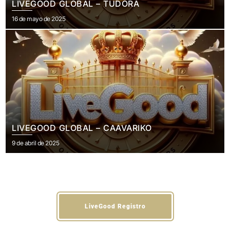
LIVEGOOD GLOBAL – TUDORA
Publicado
16 de mayo de 2025
el
LIVEGOOD GLOBAL – CAAVARIKO
Publicado
9 de abril de 2025
el
LiveGood Registro