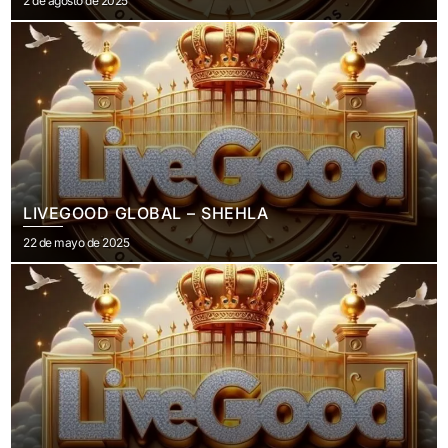
2 de agosto de 2025
el
LIVEGOOD GLOBAL – SHEHLA
Publicado
22 de mayo de 2025
el