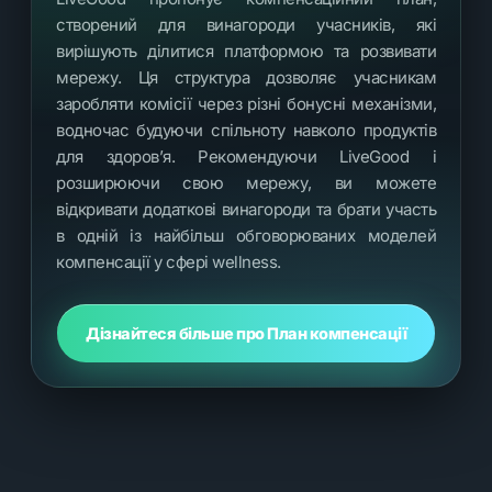
створений для винагороди учасників, які
вирішують ділитися платформою та розвивати
мережу. Ця структура дозволяє учасникам
заробляти комісії через різні бонусні механізми,
водночас будуючи спільноту навколо продуктів
для здоров’я. Рекомендуючи LiveGood і
розширюючи свою мережу, ви можете
відкривати додаткові винагороди та брати участь
в одній із найбільш обговорюваних моделей
компенсації у сфері wellness.
Дізнайтеся більше про План компенсації