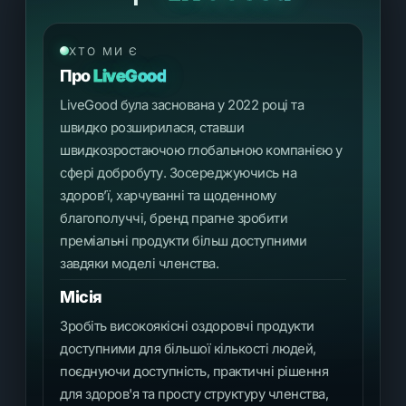
ХТО МИ Є
Про
LiveGood
LiveGood була заснована у 2022 році та
швидко розширилася, ставши
швидкозростаючою глобальною компанією у
сфері добробуту. Зосереджуючись на
здоров’ї, харчуванні та щоденному
благополуччі, бренд прагне зробити
преміальні продукти більш доступними
завдяки моделі членства.
Місія
Зробіть високоякісні оздоровчі продукти
доступними для більшої кількості людей,
поєднуючи доступність, практичні рішення
для здоров'я та просту структуру членства,