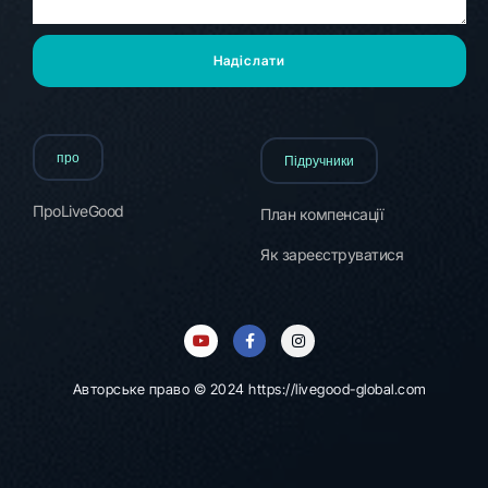
Надіслати
про
Підручники
Про
LiveGood
План компенсації
Як зареєструватися
Y
F
I
o
a
n
u
c
s
t
e
t
u
b
a
b
o
g
e
o
r
Авторське право © 2024 https://livegood-global.com
k
a
-
m
f