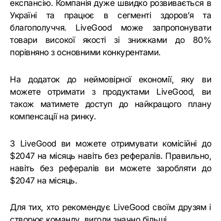
експансію. Компанія дуже швидко розвивається в
Україні та працює в сегменті здоров’я та
благополуччя. LiveGood може запропонувати
товари високої якості зі знижками до 80%
порівняно з основними конкурентами.
На додаток до неймовірної економії, яку ви
можете отримати з продуктами LiveGood, ви
також матимете доступ до найкращого плану
компенсації на ринку.
З LiveGood ви можете отримувати комісійні до
$2047 на місяць навіть без рефералів. Правильно,
навіть без рефералів ви можете заробляти до
$2047 на місяць.
Для тих, хто рекомендує LiveGood своїм друзям і
створює команду, вигоди значно більші.