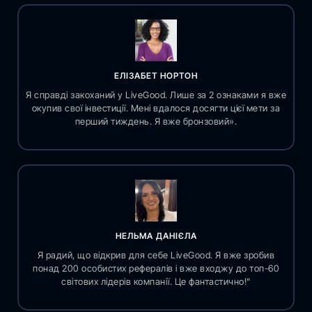
ЕЛІЗАБЕТ НОРТОН
Я справді закоханий у LiveGood. Лише за 2 ознаками я вже
окупив свої інвестиції. Мені вдалося досягти цієї мети за
перший тиждень. Я вже бронзовий».
НЕЛЬМА ДАНІЄЛА
Я радий, що відкрив для себе LiveGood. Я вже зробив
понад 200 особистих рефералів і вже входжу до топ-60
світових лідерів компанії. Це фантастично!"