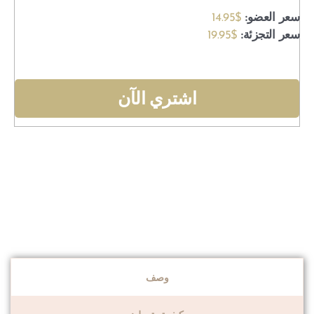
سعر العضو:
$14.95
سعر التجزئة:
$19.95
اشتري الآن
وصف