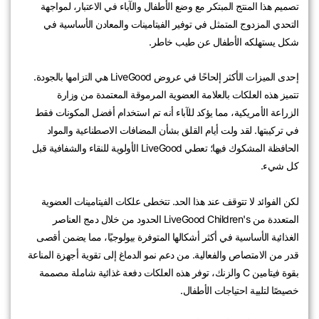
تصميم هذا المنتج المبتكر مع وضع الأطفال والآباء في الاعتبار، لمواجهة
التحدي المزدوج المتمثل في توفير الفيتامينات والمعادن الأساسية في
شكل يستهلكه الأطفال عن طيب خاطر.
إحدى الميزات الأكثر إلحاحًا في عروض LiveGood هي التزامها بالجودة.
تتميز هذه العلكات بالعلامة العضوية المرموقة المعتمدة من وزارة
الزراعة الأمريكية، مما يؤكد للآباء أنه تم استخدام أفضل المكونات فقط
في تركيبتها. لقد ولت أيام القلق بشأن المضافات الاصطناعية والمواد
الحافظة المشكوك فيها؛ تعطي LiveGood الأولوية للنقاء والشفافية قبل
كل شيء.
لكن الفوائد لا تتوقف عند هذا الحد. تتخطى علكات الفيتامينات العضوية
المتعددة من LiveGood Children's الحدود من خلال دمج العناصر
الغذائية الأساسية في أكثر أشكالها المتوفرة بيولوجيًا، مما يضمن أقصى
قدر من الامتصاص والفعالية. من دعم نمو الدماغ إلى تقوية أجهزة المناعة
بقوة فيتامين C والزنك، توفر هذه العلكات دفعة غذائية شاملة مصممة
خصيصًا لتلبية احتياجات الأطفال.