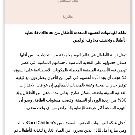
كيف تستعمل:
مقارنة
علكة الفيتامينات العضوية المتعددة للأطفال من LiveGood: تغذية
الأطفال، وتخفيف مخاوف الوالدين
تمثل تربية الأطفال في عالم اليوم مجموعة من التحديات، ليس أقلها
ضمان حصولهم على التغذية المناسبة لأجسامهم المتنامية. في عصر
تهيمن فيه الأطعمة المصنعة المحملة بالمكونات الاصطناعية على السوق،
فلا عجب أن يجد الآباء أنفسهم في كثير من الأحيان يتصارعون مع كيفية
توفير خيارات صحية وغنية بالمغذيات لأطفالهم. إن عواقب الاختيارات
الغذائية السيئة واضحة بشكل صارخ: يعاني عدد مذهل من الأطفال يبلغ
30% من زيادة الوزن أو السمنة، وتنضب مستويات الطاقة، ويبدو أن
أجهزة المناعة أكثر عرضة للإصابة بالأمراض من أي وقت مضى.
أدخل علكة الفيتامينات العضوية المتعددة من LiveGood Children's،
وهي منارة أمل للآباء الذين يبحرون في المياه الغادرة لتغذية الأطفال. تم