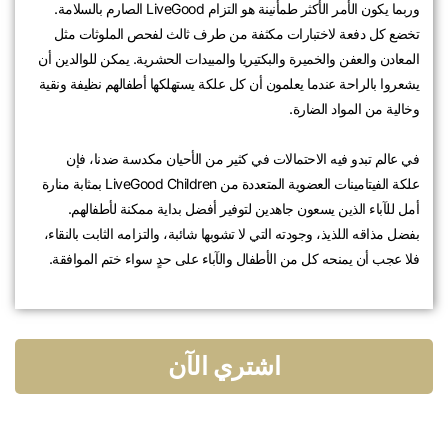
وربما يكون الأمر الأكثر طمأنينة هو التزام LiveGood الصارم بالسلامة.
تخضع كل دفعة لاختبارات مكثفة من طرف ثالث لفحص الملوثات مثل
المعادن والعفن والخميرة والبكتيريا والمبيدات الحشرية. يمكن للوالدين أن
يشعروا بالراحة عندما يعلمون أن كل علكة يستهلكها أطفالهم نظيفة ونقية
وخالية من المواد الضارة.
في عالم تبدو فيه الاحتمالات في كثير من الأحيان مكدسة ضدنا، فإن
علكة الفيتامينات العضوية المتعددة من LiveGood Children بمثابة منارة
أمل للآباء الذين يسعون جاهدين لتوفير أفضل بداية ممكنة لأطفالهم.
بفضل مذاقه اللذيذ، وجودته التي لا تشوبها شائبة، والتزامه الثابت بالنقاء،
فلا عجب أن يمنحه كل من الأطفال والآباء على حدٍ سواء ختم الموافقة.
اشتري الآن