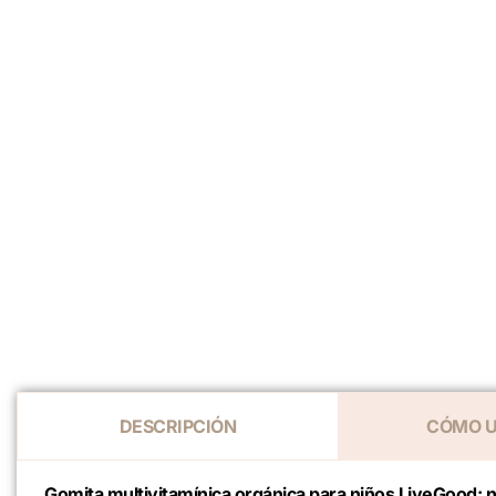
DESCRIPCIÓN
CÓMO U
Gomita multivitamínica orgánica para niños LiveGood: nu