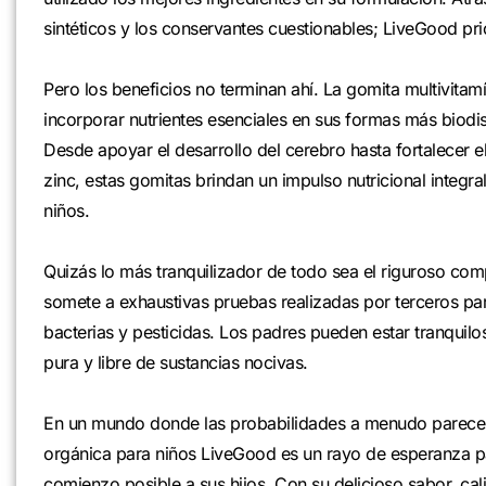
sintéticos y los conservantes cuestionables; LiveGood pri
Pero los beneficios no terminan ahí. La gomita multivitam
incorporar nutrientes esenciales en sus formas más biodi
Desde apoyar el desarrollo del cerebro hasta fortalecer e
zinc, estas gomitas brindan un impulso nutricional integr
niños.
Quizás lo más tranquilizador de todo sea el riguroso co
somete a exhaustivas pruebas realizadas por terceros p
bacterias y pesticidas. Los padres pueden estar tranquil
pura y libre de sustancias nocivas.
En un mundo donde las probabilidades a menudo parecen e
orgánica para niños LiveGood es un rayo de esperanza pa
comienzo posible a sus hijos. Con su delicioso sabor, c