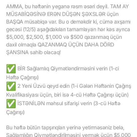
AMMA, bu həftənin yeganə rəsm əsəri deyil. TAM AY
MÜSABİQƏSİNƏ ERƏN DÜŞƏN ŞƏXSLƏR üçün
BAŞQA müsabiqə var. Bu o deməkdir ki, cümə axşamı
gecəsi (12/5) aşağıdakıları tamamlayan hər kəs ayrıca
$5,000, $2,500, $1,000 və $500 qazanmaq üçün
daxil olmaqla QAZANMAQ ÜÇÜN DAHA DÖRD
ŞANSINA sahib olacaq!
BİR Sağlamlıq Qiymətləndirməsini verin (1-ci
Həftə Çağırışı)
2 Yeni Üzvü qeyd edin (1-i Gələn Həftənin Çağırış
Kvalifikasiyası üçün, biri isə 4-cü Həftə Çağırışı üçün)
İSTƏNİLƏN məhsul sifarişi verin (3-cü Həftə
Çağırışı)
Bu həftə bütün tapşırıqları yerinə yetirməsəniz belə,
Sağlamlığın Qiymətləndirilməsini vermək üçün $5,000