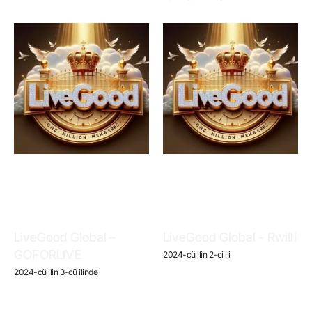
LiveGood Global –
LiveGood Global - Rwilli
GOFORLIVE
2024-cü ilin 2-ci ili
2024-cü ilin 3-cü ilində