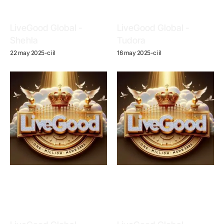
LiveGood Global -
LiveGood Global -
Shehla
Tudora
22 may 2025-ci il
16 may 2025-ci il