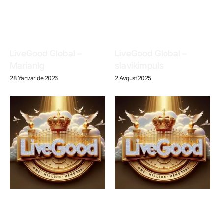
LiveGood Global –
LiveGood Global –
Marianlg
slavikimpuls
28 Yanvar de 2026
2 Avqust 2025