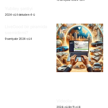
Yubiley şənliyi
2024-cü il dekabrın 4-ü
LiveGood bir piramida
sxemidirmi?
9 sentyabr 2024-cü il
Videolar
2024-cü ilin 11-ci ili