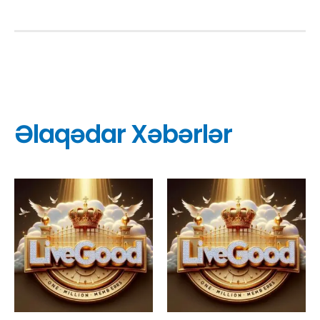
Əlaqədar Xəbərlər