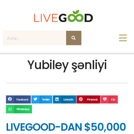
Axtar
Yubiley şənliyi
Facebook
Twitter
LinkedIn
Pinterest
Cib
WhatsApp
LIVEGOOD-DAN $50,000