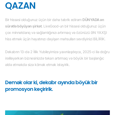
QAZAN
Bir hissəsi olduğunuz üçün bir daha təbrik edirəm
DÜNYADA ən
sürətlə böyüyən şirkət
. LiveGood-un bir hissəsi olduğunuz üçün
çox minnətdarıq və sağlamlığınızı artırmaq və özünüzü ƏN YAXŞI
hiss etmək üçün həyatınızı dəyişən məhsulları sevdiyinizi BİLİRİK.
Dekabrın 13-də 2 İllik Yubileyimizə yaxınlaşdıqca, 2025-ci ilə doğru
irəliləyərkən biznesinizdə təkan artırmaq və böyük bir başlanğıc
əldə etməkdə sizə kömək etmək istəyirik.
Demək olar ki, dekabr ayında böyük bir
promosyon keçiririk.