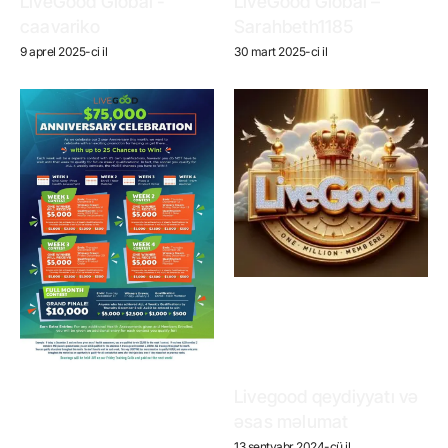
LiveGood Global -
LiveGood Global –
caavariko
Sarahbeth1185
9 aprel 2025-ci il
30 mart 2025-ci il
Livegood qeydiyyatı və
əsas məlumat
13 sentyabr 2024-cü il