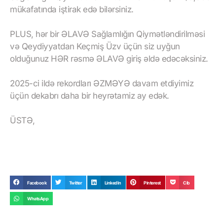
mükafatında iştirak edə bilərsiniz.
PLUS, hər bir ƏLAVƏ Sağlamlığın Qiymətləndirilməsi
və Qeydiyyatdan Keçmiş Üzv üçün siz uyğun
olduğunuz HƏR rəsmə ƏLAVƏ giriş əldə edəcəksiniz.
2025-ci ildə rekordları ƏZMƏYƏ davam etdiyimiz
üçün dekabrı daha bir heyrətamiz ay edək.
ÜSTƏ,
Facebook
Twitter
LinkedIn
Pinterest
Cib
WhatsApp