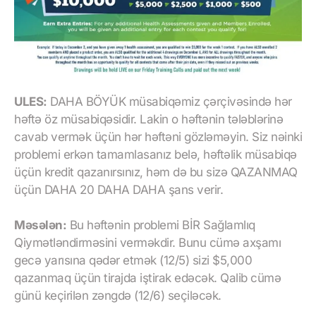
ULES:
DAHA BÖYÜK müsabiqəmiz çərçivəsində hər
həftə öz müsabiqəsidir. Lakin o həftənin tələblərinə
cavab vermək üçün hər həftəni gözləməyin. Siz nəinki
problemi erkən tamamlasanız belə, həftəlik müsabiqə
üçün kredit qazanırsınız, həm də bu sizə QAZANMAQ
üçün DAHA 20 DAHA DAHA şans verir.
Məsələn:
Bu həftənin problemi BİR Sağlamlıq
Qiymətləndirməsini verməkdir. Bunu cümə axşamı
gecə yarısına qədər etmək (12/5) sizi $5,000
qazanmaq üçün tirajda iştirak edəcək. Qalib cümə
günü keçirilən zəngdə (12/6) seçiləcək.