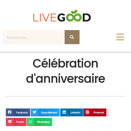
Recherche
Célébration
d'anniversaire
Facebook
Gazouillement
LinkedIn
Pinterest
Poche
WhatsApp