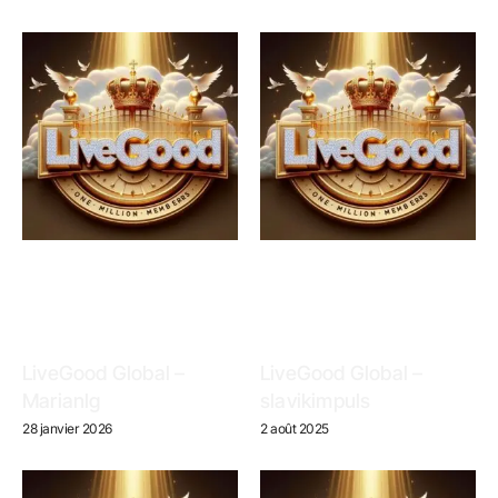
LiveGood Global –
LiveGood Global –
Marianlg
slavikimpuls
28 janvier 2026
2 août 2025