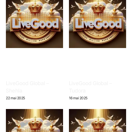
LiveGood Global –
LiveGood Global –
Shehla
Tudora
22 mai 2025
16 mai 2025