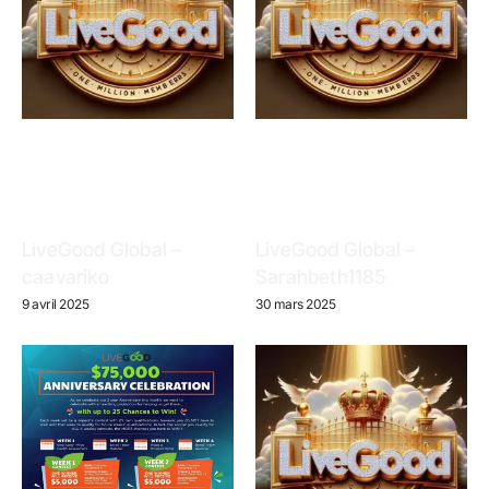
LiveGood Global –
LiveGood Global –
caavariko
Sarahbeth1185
9 avril 2025
30 mars 2025