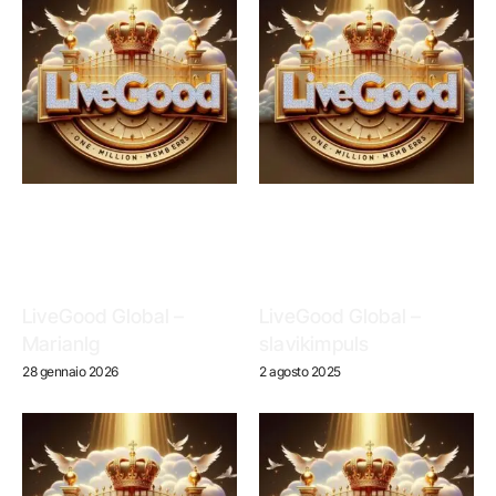
LiveGood Global –
LiveGood Global –
Marianlg
slavikimpuls
28 gennaio 2026
2 agosto 2025