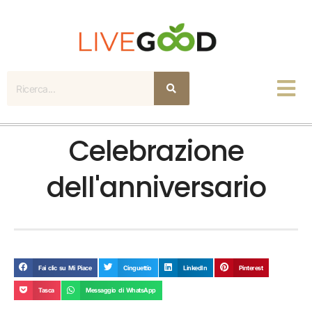
Ricerca
Celebrazione
dell'anniversario
Fai clic su Mi Piace
Cinguettio
LinkedIn
Pinterest
Tasca
Messaggio di WhatsApp