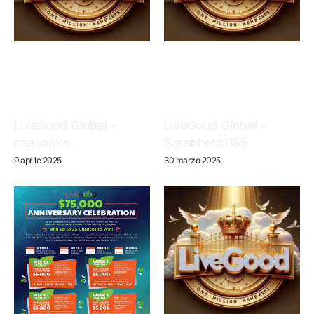
LiveGood Global –
LiveGood Global –
caavariko
Sarahbeth1185
9 aprile 2025
30 marzo 2025