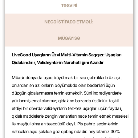
TƏSVİRİ
NECƏ İSTİFADƏ ETMƏLİ:
MÜQAYISƏ
LiveGood Uşaqların Üzvi Multi-Vitamin Saqqızı: Uşaqları
Qidalandırır, Valideynlərin Narahatlığını Azaldır
Müasir dünyada uşaq böyütmək bir sıra çətinliklərlə üzləşir,
onlardan ən azı onların böyüməkdə olan bədənləri üçün
düzgün qidalanmasını təmin etməkdir. Süni inqrediyentlərlə
yüklənmiş emal olunmuş qidaların bazarda üstünlük təşkil
etdiyi bir dövrdə valideynlərin tez-tez uşaqları üçün faydalı,
qidalı maddələrlə zəngin variantları necə təmin etmək məsələsi
ilə məşğul olmaları təəccüblü deyil. Pis pəhriz seçimlərinin
nəticələri açıq şəkildə göz qabağındadır: heyrətamiz 30%