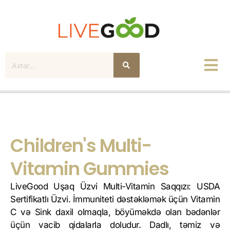
Axtar
Children's Multi-
Vitamin Gummies
LiveGood Uşaq Üzvi Multi-Vitamin Saqqızı: USDA
Sertifikatlı Üzvi. İmmuniteti dəstəkləmək üçün Vitamin
C və Sink daxil olmaqla, böyüməkdə olan bədənlər
üçün vacib qidalarla doludur. Dadlı, təmiz və