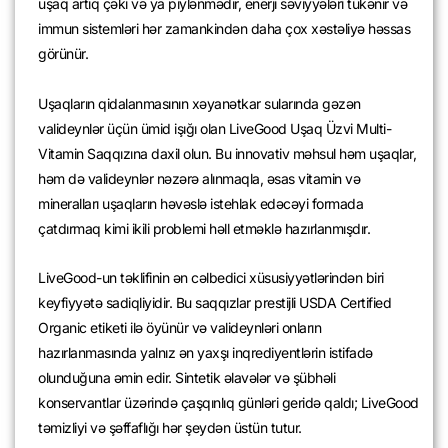
uşaq artıq çəki və ya piylənmədir, enerji səviyyələri tükənir və
immun sistemləri hər zamankindən daha çox xəstəliyə həssas
görünür.
Uşaqların qidalanmasının xəyanətkar sularında gəzən
valideynlər üçün ümid işığı olan LiveGood Uşaq Üzvi Multi-
Vitamin Saqqızına daxil olun. Bu innovativ məhsul həm uşaqlar,
həm də valideynlər nəzərə alınmaqla, əsas vitamin və
mineralları uşaqların həvəslə istehlak edəcəyi formada
çatdırmaq kimi ikili problemi həll etməklə hazırlanmışdır.
LiveGood-un təklifinin ən cəlbedici xüsusiyyətlərindən biri
keyfiyyətə sadiqliyidir. Bu saqqızlar prestijli USDA Certified
Organic etiketi ilə öyünür və valideynləri onların
hazırlanmasında yalnız ən yaxşı inqrediyentlərin istifadə
olunduğuna əmin edir. Sintetik əlavələr və şübhəli
konservantlar üzərində çaşqınlıq günləri geridə qaldı; LiveGood
təmizliyi və şəffaflığı hər şeydən üstün tutur.