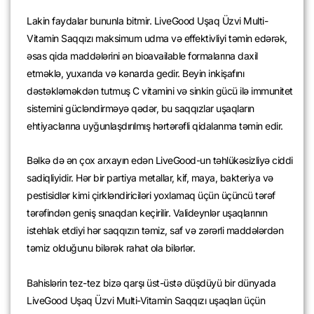
Lakin faydalar bununla bitmir. LiveGood Uşaq Üzvi Multi-
Vitamin Saqqızı maksimum udma və effektivliyi təmin edərək,
əsas qida maddələrini ən bioavailable formalarına daxil
etməklə, yuxarıda və kənarda gedir. Beyin inkişafını
dəstəkləməkdən tutmuş C vitamini və sinkin gücü ilə immunitet
sistemini gücləndirməyə qədər, bu saqqızlar uşaqların
ehtiyaclarına uyğunlaşdırılmış hərtərəfli qidalanma təmin edir.
Bəlkə də ən çox arxayın edən LiveGood-un təhlükəsizliyə ciddi
sadiqliyidir. Hər bir partiya metallar, kif, maya, bakteriya və
pestisidlər kimi çirkləndiriciləri yoxlamaq üçün üçüncü tərəf
tərəfindən geniş sınaqdan keçirilir. Valideynlər uşaqlarının
istehlak etdiyi hər saqqızın təmiz, saf və zərərli maddələrdən
təmiz olduğunu bilərək rahat ola bilərlər.
Bahislərin tez-tez bizə qarşı üst-üstə düşdüyü bir dünyada
LiveGood Uşaq Üzvi Multi-Vitamin Saqqızı uşaqları üçün