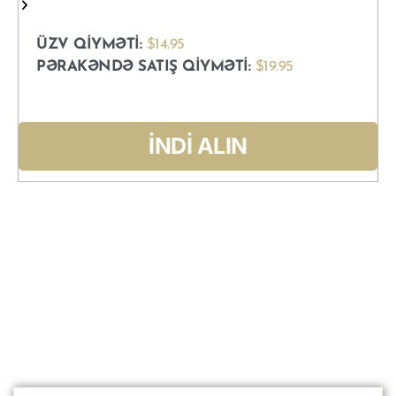
ÜZV QIYMƏTI:
$14.95
PƏRAKƏNDƏ SATIŞ QIYMƏTI:
$19.95
İNDİ ALIN