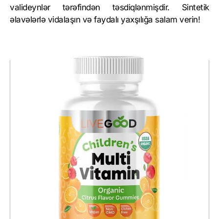
valideynlər tərəfindən təsdiqlənmişdir. Sintetik
əlavələrlə vidalaşın və faydalı yaxşılığa salam verin!
Əvvəlki
Sonrakı