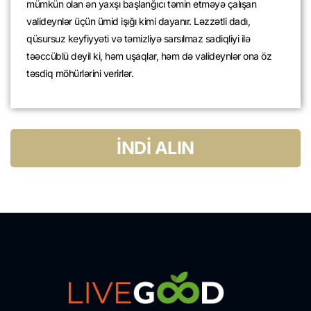
mümkün olan ən yaxşı başlanğıcı təmin etməyə çalışan
valideynlər üçün ümid işığı kimi dayanır. Ləzzətli dadı,
qüsursuz keyfiyyəti və təmizliyə sarsılmaz sadiqliyi ilə
təəccüblü deyil ki, həm uşaqlar, həm də valideynlər ona öz
təsdiq möhürlərini verirlər.
İNDİ ALIN