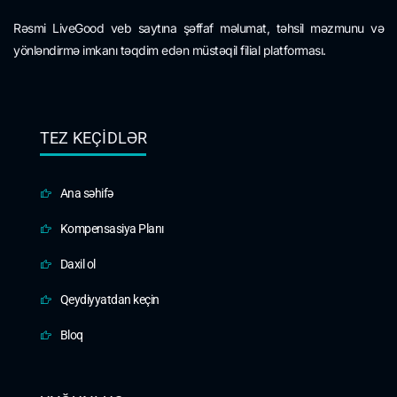
Rəsmi LiveGood veb saytına şəffaf məlumat, təhsil məzmunu və
yönləndirmə imkanı təqdim edən müstəqil filial platforması.
TEZ KEÇIDLƏR
Ana səhifə
Kompensasiya Planı
Daxil ol
Qeydiyyatdan keçin
Bloq