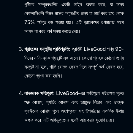
পুষ্টিকর সম্পূরকগুলির একটি লাইন অফার করে, যা অন্য
কোম্পানিগুলি নিম্ন মানের পণ্যগুলির জন্য যা চার্জ করে তার থেকে
75% পর্যন্ত কম পাওয়া যায়। এটি গ্রাহকদের গুণমানের সাথে
আপস না করে অর্থ সঞ্চয় করতে দেয়।
গ্রাহকের সন্তুষ্টির প্রতিশ্রুতি
: প্রতিটি LiveGood পণ্য 90-
দিনের মানি-ব্যাক গ্যারান্টি সহ আসে। কোনো গ্রাহক কোনো পণ্যে
সন্তুষ্ট না হলে, খালি বোতল ফেরত দিলে সম্পূর্ণ অর্থ ফেরত হবে,
কোনো প্রশ্ন করা হয়নি।
লাভজনক ক্ষতিপূরণ
: LiveGood-এর ক্ষতিপূরণ পরিকল্পনা দ্রুত
শুরু বোনাস, ম্যাচিং বোনাস এবং ডায়মন্ড লিডার এবং ডায়মন্ড
ক্রাউনের বোনাস পুলে অংশগ্রহণ সহ উপার্জনের একাধিক উপায়
অফার করে৷ এটি অধিভুক্তদের যথেষ্ট আয় করার সুযোগ দেয়।