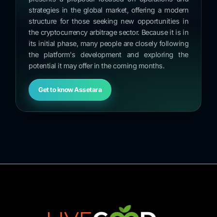
strategies in the global market, offering a modern
structure for those seeking new opportunities in
the cryptocurrency arbitrage sector. Because it is in
its initial phase, many people are closely following
the platform's development and exploring the
potential it may offer in the coming months.
Get to know Assetara