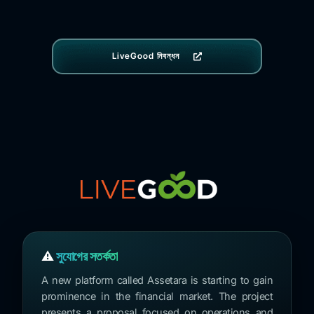
LiveGood নিবন্ধন
⚠️
সুযোগের সতর্কতা
A new platform called Assetara is starting to gain
prominence in the financial market. The project
presents a proposal focused on operations and