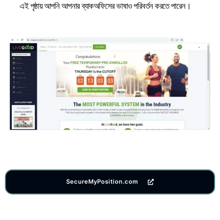
এই পৃষ্ঠায় আপনি আপনার ব্যাকঅফিসের ভাষাও পরিবর্তন করতে পারেন।
SecureMyPosition.com