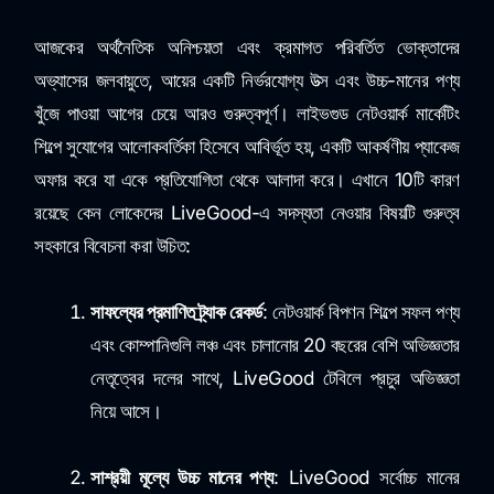
আজকের অর্থনৈতিক অনিশ্চয়তা এবং ক্রমাগত পরিবর্তিত ভোক্তাদের
অভ্যাসের জলবায়ুতে, আয়ের একটি নির্ভরযোগ্য উত্স এবং উচ্চ-মানের পণ্য
খুঁজে পাওয়া আগের চেয়ে আরও গুরুত্বপূর্ণ। লাইভগুড নেটওয়ার্ক মার্কেটিং
শিল্পে সুযোগের আলোকবর্তিকা হিসেবে আবির্ভূত হয়, একটি আকর্ষণীয় প্যাকেজ
অফার করে যা একে প্রতিযোগিতা থেকে আলাদা করে। এখানে 10টি কারণ
রয়েছে কেন লোকেদের LiveGood-এ সদস্যতা নেওয়ার বিষয়টি গুরুত্ব
সহকারে বিবেচনা করা উচিত:
সাফল্যের প্রমাণিত ট্র্যাক রেকর্ড
: নেটওয়ার্ক বিপণন শিল্পে সফল পণ্য
এবং কোম্পানিগুলি লঞ্চ এবং চালানোর 20 বছরের বেশি অভিজ্ঞতার
নেতৃত্বের দলের সাথে, LiveGood টেবিলে প্রচুর অভিজ্ঞতা
নিয়ে আসে।
সাশ্রয়ী মূল্যে উচ্চ মানের পণ্য
: LiveGood সর্বোচ্চ মানের