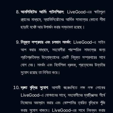
আনলিমিটেড আর্নিং পটেনশিয়াল
: LiveGood-এর ক্ষতিপূরণ
প্ল্যানের মাধ্যমে, অ্যাফিলিয়েটদের আর্থিক সাফল্যের কোনো সীমা
ছাড়াই যথেষ্ট আয় উপার্জন করার সম্ভাবনা রয়েছে।
নিযুক্ত সম্প্রদায় এবং চলমান সমর্থন
: LiveGood-এ সাইন
আপ করার মাধ্যমে, সহযোগীরা পারস্পরিক সাফল্যের জন্য
প্রতিশ্রুতিবদ্ধ উদ্যোক্তাদের একটি নিযুক্ত সম্প্রদায়ের সাথে
যোগ দেয়। সমর্থন এবং নির্দেশিকা ধ্রুবক, প্রত্যেকের উন্নতির
সুযোগ রয়েছে তা নিশ্চিত করে।
দ্রুত বৃদ্ধির সুযোগ
: আগামী বছরগুলিতে লক্ষ লক্ষ লোকের
LiveGood-এ যোগদানের সাথে, সহযোগীদের ম্যাট্রিক্সের শীর্ষে
নিজেদের অবস্থান করার এবং কোম্পানির ত্বরিত বৃদ্ধিকে পুঁজি
করার সুযোগ থাকবে। LiveGood-এর সাথে নিবন্ধন করার