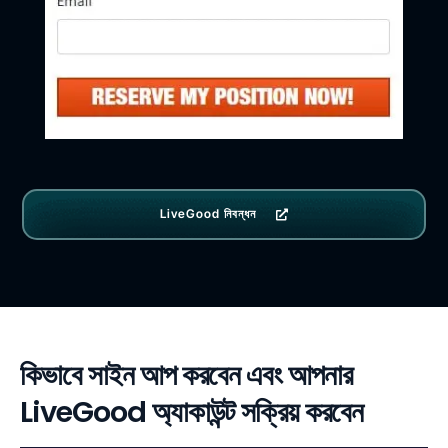
LiveGood নিবন্ধন
কিভাবে সাইন আপ করবেন এবং আপনার
LiveGood অ্যাকাউন্ট সক্রিয় করবেন