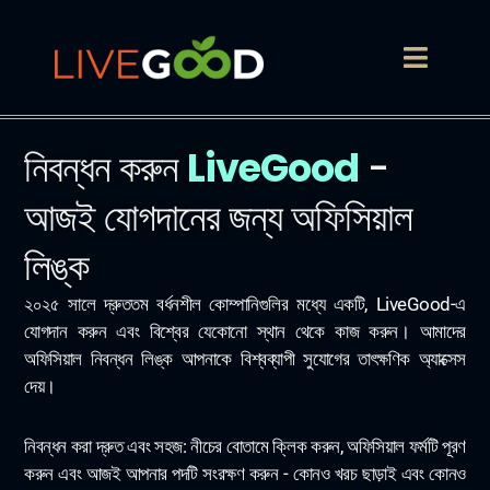
নিবন্ধন করুন
LiveGood
-
আজই যোগদানের জন্য অফিসিয়াল
লিঙ্ক
২০২৫ সালে দ্রুততম বর্ধনশীল কোম্পানিগুলির মধ্যে একটি, LiveGood-এ
যোগদান করুন এবং বিশ্বের যেকোনো স্থান থেকে কাজ করুন। আমাদের
অফিসিয়াল নিবন্ধন লিঙ্ক আপনাকে বিশ্বব্যাপী সুযোগের তাৎক্ষণিক অ্যাক্সেস
দেয়।
নিবন্ধন করা দ্রুত এবং সহজ: নীচের বোতামে ক্লিক করুন, অফিসিয়াল ফর্মটি পূরণ
করুন এবং আজই আপনার পদটি সংরক্ষণ করুন - কোনও খরচ ছাড়াই এবং কোনও