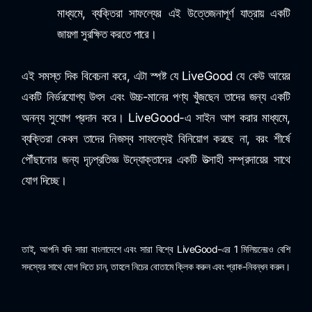
মাধ্যমে, ব্যক্তিরা সাফল্যের এই উত্তেজনাপূর্ণ যাত্রায় একটি
জায়গা সুরক্ষিত করতে পারে।
এই সমস্ত দিক বিবেচনা করে, এটা স্পষ্ট যে LiveGood যে কেউ আয়ের
একটি নির্ভরযোগ্য উৎস এবং উচ্চ-মানের পণ্য খুঁজছেন তাদের জন্য একটি
অনন্য সুযোগ প্রদান করে। LiveGood-এ সাইন আপ করার মাধ্যমে,
ব্যক্তিরা কেবল তাদের নিজস্ব সাফল্যেই বিনিয়োগ করছে না, বরং শীর্ষে
পৌঁছানোর জন্য দৃঢ়প্রতিজ্ঞ উদ্যোক্তাদের একটি উত্সাহী সম্প্রদায়ের সাথে
যোগ দিচ্ছে।
তাই, আপনি যদি সারা বাংলাদেশে এবং সারা বিশ্বে LiveGood-এর 1 মিলিয়নেরও বেশি
সদস্যের সাথে যোগ দিতে চান, তাহলে নিচের বোতামে ক্লিক করুন এবং প্রাক-নিবন্ধন করুন।