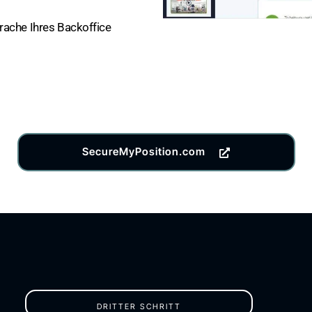
prache Ihres Backoffice
SecureMyPosition.com
DRITTER SCHRITT