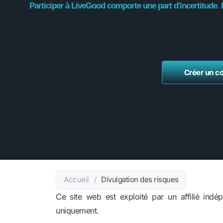
Participer à LiveGood comporte une part d'incertitude. 
Créer un c
Accueil
/
Divulgation des risques
Ce site web est exploité par un affilié indé
uniquement.