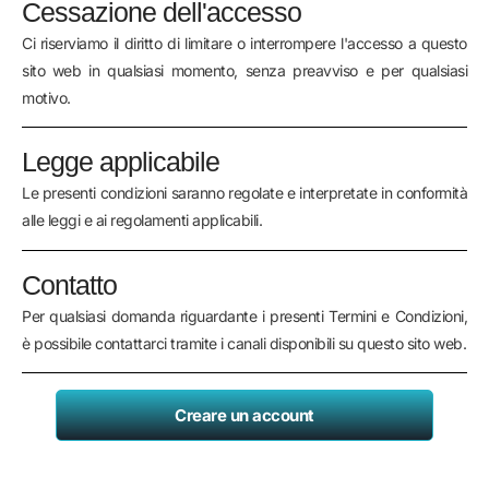
Cessazione dell'accesso
Ci riserviamo il diritto di limitare o interrompere l'accesso a questo
sito web in qualsiasi momento, senza preavviso e per qualsiasi
motivo.
Legge applicabile
Le presenti condizioni saranno regolate e interpretate in conformità
alle leggi e ai regolamenti applicabili.
Contatto
Per qualsiasi domanda riguardante i presenti Termini e Condizioni,
è possibile contattarci tramite i canali disponibili su questo sito web.
Creare un account