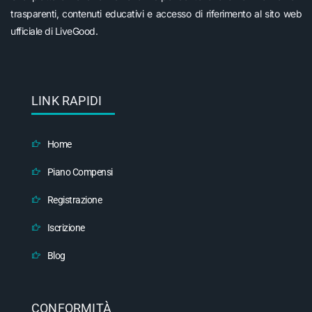
trasparenti, contenuti educativi e accesso di riferimento al sito web
ufficiale di LiveGood.
LINK RAPIDI
Home
Piano Compensi
Registrazione
Iscrizione
Blog
CONFORMITÀ