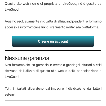
Questo sito web non è di proprietà di LiveGood, né è gestito da
LiveGood.
Agiamo esclusivamente in qualità di affiliati indipendenti e forniamo
accesso a informazioni e link di riferimento relativi alla piattaforma.
Creare un account
Nessuna garanzia
Non forniamo alcuna garanzia in merito a guadagni, risultati o esiti
derivanti dall'utilizzo di questo sito web o dalla partecipazione a
LiveGood.
Tutti i risultati dipendono dall'impegno individuale e da fattori
esterni.