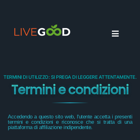
ITALIANO
TERMINI DI UTILIZZO: SI PREGA DI LEGGERE ATTENTAMENTE.
Termini e condizioni
Accedendo a questo sito web, l'utente accetta i presenti
termini e condizioni e riconosce che si tratta di una
piattaforma di affiliazione indipendente.