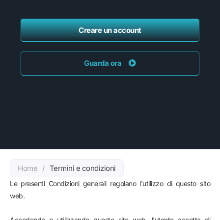
Creare un account
Guarda ora
Home
/
Termini e condizioni
Le presenti Condizioni generali regolano l'utilizzo di questo sito
web.
Accedendo o utilizzando questo sito web, l'utente accetta di