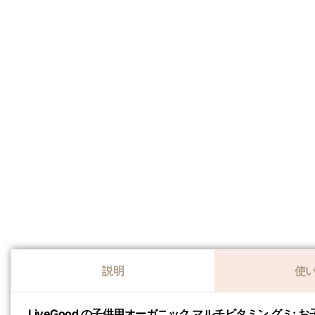
説明
使
LiveGood の子供用オーガニック マルチビタミン グミ