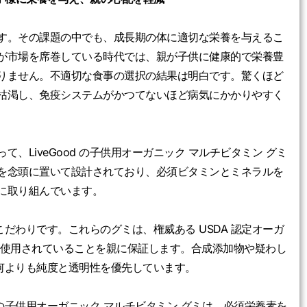
す。その課題の中でも、成長期の体に適切な栄養を与えるこ
が市場を席巻している時代では、親が子供に健康的で栄養豊
りません。不適切な食事の選択の結果は明白です。驚くほど
枯渇し、免疫システムがかつてないほど病気にかかりやすく
LiveGood の子供用オーガニック マルチビタミン グミ
を念頭に置いて設計されており、必須ビタミンとミネラルを
に取り組んでいます。
へのこだわりです。これらのグミは、権威ある USDA 認定オーガ
が使用されていることを親に保証します。合成添加物や疑わし
は、何よりも純度と透明性を優先しています。
 の子供用オーガニック マルチビタミン グミは、必須栄養素を