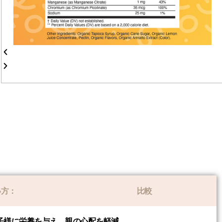
い方：
比較
: お子様に栄養を与え、親の心配を軽減