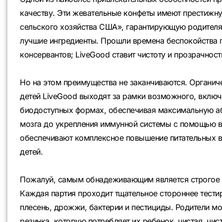
качеству. Эти жевательные конфеты имеют престиж
сельского хозяйства США», гарантирующую родителям
лучшие ингредиенты. Прошли времена беспокойства 
консервантов; LiveGood ставит чистоту и прозрачнос
Но на этом преимущества не заканчиваются. Органи
детей LiveGood выходят за рамки возможного, включ
биодоступных формах, обеспечивая максимальную аб
мозга до укрепления иммунной системы с помощью в
обеспечивают комплексное повышение питательных в
детей.
Пожалуй, самым обнадеживающим является строгое 
Каждая партия проходит тщательное стороннее тестир
плесень, дрожжи, бактерии и пестициды. Родители мо
резинка, которую потребляет их ребенок, чистая, чис