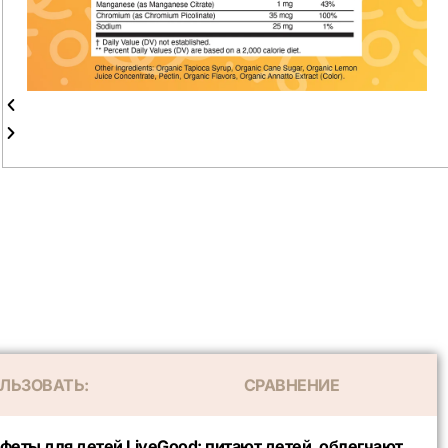
ЛЬЗОВАТЬ:
СРАВНЕНИЕ
еты для детей LiveGood: питают детей, облегчают