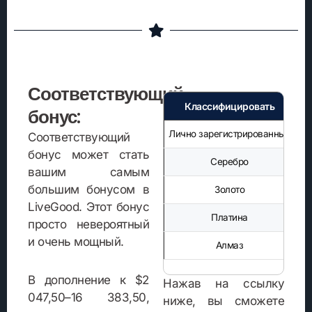
Соответствующий
Классифицировать
1-
бонус:
Лично зарегистрированный
Соответствующий
бонус может стать
Серебро
вашим самым
большим бонусом в
Золото
LiveGood. Этот бонус
Платина
просто невероятный
и очень мощный.
Алмаз
В дополнение к $2
Нажав на ссылку
047,50–16 383,50,
ниже, вы сможете