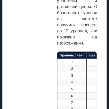
участника и
розничной ценой. С
бронзового уровня
вы можете
получить процент
до 10 уровней, как
показано на
изображении.
Уровень / Ранг
Без рейтинг
1
50%
2
—
3
—
4
—
5
—
6
—
7
—