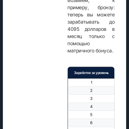
Возьмем, к
примеру, бронзу:
теперь вы можете
зарабатывать до
4095 долларов в
месяц только с
помощью
матричного бонуса.
Заработок за уровень
Без рей
1
2.5
2
2.5
3
2.5
4
2.5
5
2.5
6
2.5