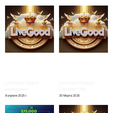
LiveGood Global –
LiveGood Global –
кааварико
Сарабет1185
9 апреля 2025 г.
30 Марта 2025