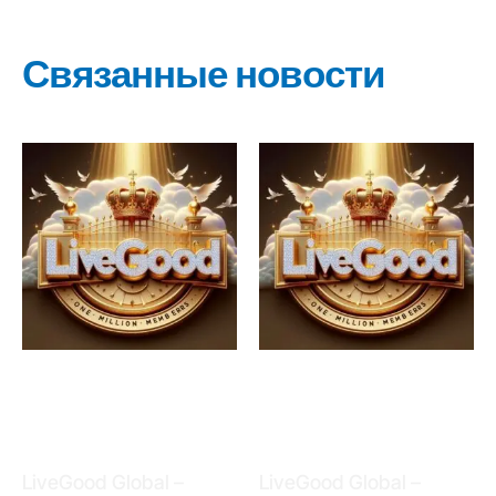
Связанные новости
LiveGood Global –
LiveGood Global –