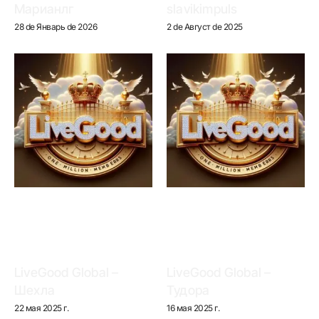
Марианлг
slavikimpuls
28 de Январь de 2026
2 de Август de 2025
LiveGood Global –
LiveGood Global –
Шехла
Тудора
22 мая 2025 г.
16 мая 2025 г.