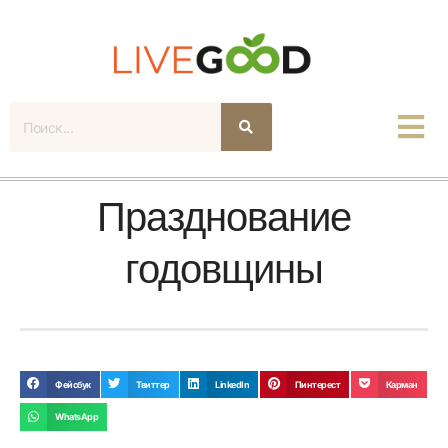
Поиск
Празднование
годовщины
Фейсбук
Твиттер
LinkedIn
Пинтерест
Карман
WhatsApp