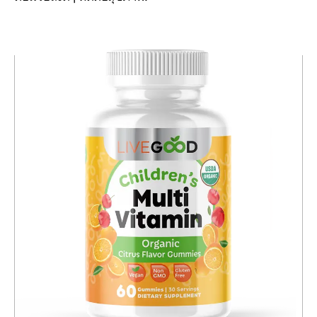
ก่อน
ต่อ
หน้า
ไป