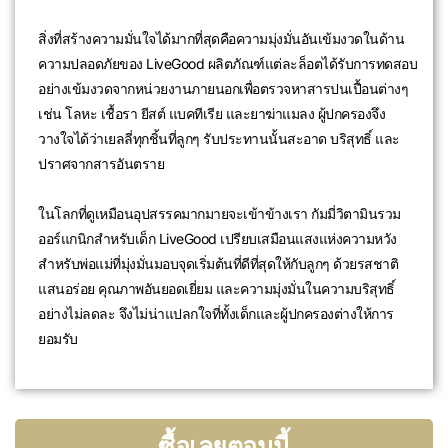
สิ่งที่สร้างความมั่นใจได้มากที่สุดคือความมุ่งมั่นอันเข้มงวดในด้าน
ความปลอดภัยของ LiveGood ผลิตภัณฑ์แต่ละล็อตได้รับการทดสอบ
อย่างเข้มงวดจากหน่วยงานภายนอกเพื่อตรวจหาสารปนเปื้อนต่างๆ
เช่น โลหะ เชื้อรา ยีสต์ แบคทีเรีย และยาฆ่าแมลง ผู้ปกครองจึง
วางใจได้ว่าเยลลี่ทุกชิ้นที่ลูกๆ รับประทานนั้นสะอาด บริสุทธิ์ และ
ปราศจากสารอันตราย
ในโลกที่ดูเหมือนอุปสรรคมากมายจะเข้าข้างเรา กัมมี่วิตามินรวม
ออร์แกนิกสำหรับเด็ก LiveGood เปรียบเสมือนแสงแห่งความหวัง
สำหรับพ่อแม่ที่มุ่งมั่นมอบจุดเริ่มต้นที่ดีที่สุดให้กับลูกๆ ด้วยรสชาติ
แสนอร่อย คุณภาพอันยอดเยี่ยม และความมุ่งมั่นในความบริสุทธิ์
อย่างไม่ลดละ จึงไม่น่าแปลกใจที่ทั้งเด็กและผู้ปกครองต่างให้การ
ยอมรับ
ซื้อเลยตอนนี้