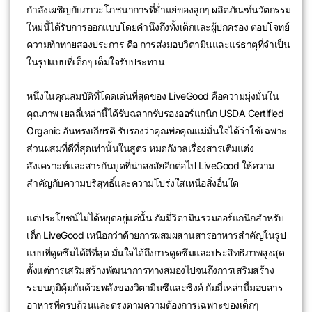
กำลังเผชิญกับภาวะโภชนาการที่ย่ำแย่ของลูกๆ ผลิตภัณฑ์นวัตกรรม
ใหม่นี้ได้รับการออกแบบโดยคำนึงถึงทั้งเด็กและผู้ปกครอง ตอบโจทย์
ความท้าทายสองประการ คือ การส่งมอบวิตามินและแร่ธาตุที่จำเป็น
ในรูปแบบที่เด็กๆ เต็มใจรับประทาน
หนึ่งในคุณสมบัติที่โดดเด่นที่สุดของ LiveGood คือความมุ่งมั่นใน
คุณภาพ เยลลี่เหล่านี้ได้รับฉลากรับรองออร์แกนิก USDA Certified
Organic อันทรงเกียรติ รับรองว่าคุณพ่อคุณแม่มั่นใจได้ว่าใช้เฉพาะ
ส่วนผสมที่ดีที่สุดเท่านั้นในสูตร หมดกังวลเรื่องสารเติมแต่ง
สังเคราะห์และสารกันบูดที่น่าสงสัยอีกต่อไป LiveGood ให้ความ
สำคัญกับความบริสุทธิ์และความโปร่งใสเหนือสิ่งอื่นใด
แต่ประโยชน์ไม่ได้หยุดอยู่แค่นั้น กัมมี่วิตามินรวมออร์แกนิกสำหรับ
เด็ก LiveGood เหนือกว่าด้วยการผสมผสานสารอาหารสำคัญในรูป
แบบที่ดูดซึมได้ดีที่สุด มั่นใจได้ถึงการดูดซึมและประสิทธิภาพสูงสุด
ตั้งแต่การเสริมสร้างพัฒนาการทางสมองไปจนถึงการเสริมสร้าง
ระบบภูมิคุ้มกันด้วยพลังของวิตามินซีและซิงค์ กัมมี่เหล่านี้มอบสาร
อาหารที่ครบถ้วนและตรงตามความต้องการเฉพาะของเด็กๆ