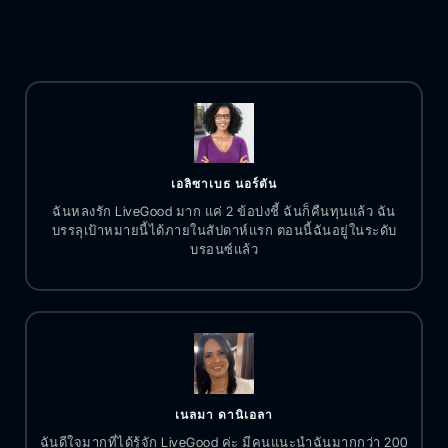
เอลิซาเบธ นอร์ตัน
ฉันหลงรัก LiveGood มาก แค่ 2 ข้อบ่งชี้ ฉันก็คืนทุนแล้ว ฉัน
บรรลุเป้าหมายนี้ได้ภายในสัปดาห์แรก ตอนนี้ฉันอยู่ในระดับ
บรอนซ์แล้ว
เนลมา ดานิเอลา
ฉันดีใจมากที่ได้รู้จัก LiveGood ค่ะ มีคนแนะนำฉันมากกว่า 200