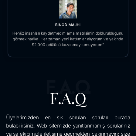
BİNOD MAJHI
Henüz insanları kaydetmedim ama matrisimin doldurulduğunu
görmek harika. Her zaman yeni katılımlar alıyorum ve yakında
$2.000 ödülünü kazanmayı umuyorum”
F.A.Q
F.A.Q
Üyelerimizden en sık sorulan soruları burada
bulabilirsiniz. Web sitemizde yanıtlanmamış sorularınız
varsa ekibimizle iletişime geçmekten çekinmeyin; size