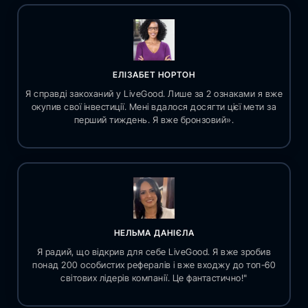
ЕЛІЗАБЕТ НОРТОН
Я справді закоханий у LiveGood. Лише за 2 ознаками я вже
окупив свої інвестиції. Мені вдалося досягти цієї мети за
перший тиждень. Я вже бронзовий».
НЕЛЬМА ДАНІЄЛА
Я радий, що відкрив для себе LiveGood. Я вже зробив
понад 200 особистих рефералів і вже входжу до топ-60
світових лідерів компанії. Це фантастично!"