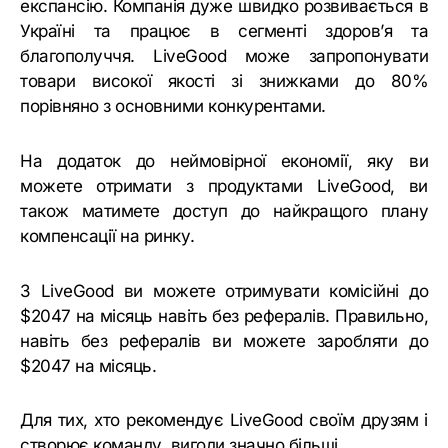
експансію. Компанія дуже швидко розвивається в
Україні та працює в сегменті здоров’я та
благополуччя. LiveGood може запропонувати
товари високої якості зі знижками до 80%
порівняно з основними конкурентами.
На додаток до неймовірної економії, яку ви
можете отримати з продуктами LiveGood, ви
також матимете доступ до найкращого плану
компенсації на ринку.
З LiveGood ви можете отримувати комісійні до
$2047 на місяць навіть без рефералів. Правильно,
навіть без рефералів ви можете заробляти до
$2047 на місяць.
Для тих, хто рекомендує LiveGood своїм друзям і
створює команду, вигоди значно більші.