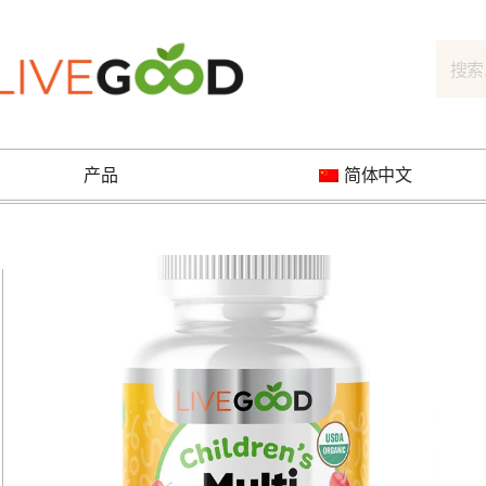
产品
简体中文
以
下
前
一
的
个