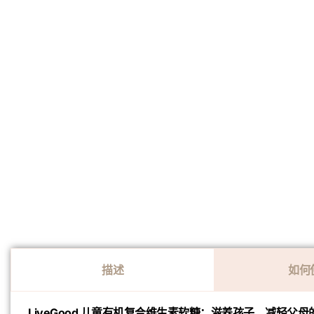
描述
如何
LiveGood 儿童有机复合维生素软糖：滋养孩子，减轻父母