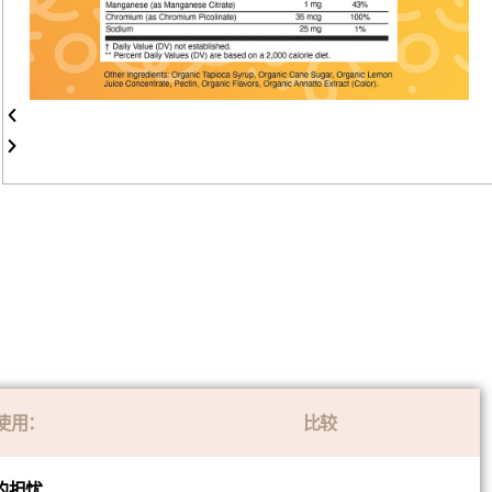
使用：
比较
的担忧