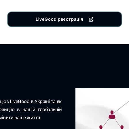
LiveGood реєстрація
цює LiveGood в Україні та як
озицію в нашій глобальній
мінити ваше життя.