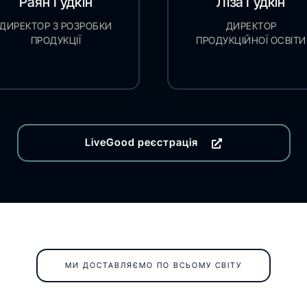
Раян Гудкін
Ліза Гудкін
ДИРЕКТОР З РОЗРОБКИ
ДИРЕКТОР
ПРОДУКЦІЇ
ПРОДУКЦІЙНОЇ ОСВІТИ
LiveGood реєстрація
МИ ДОСТАВЛЯЄМО ПО ВСЬОМУ СВІТУ