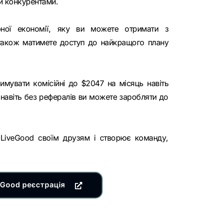
и конкурентами.
ної економії, яку ви можете отримати з
також матимете доступ до найкращого плану
мувати комісійні до $2047 на місяць навіть
 навіть без рефералів ви можете заробляти до
 LiveGood своїм друзям і створює команду,
eGood реєстрація