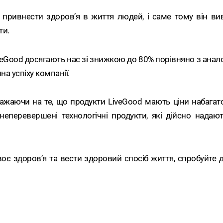
привнести здоров’я в життя людей, і саме тому він вив
ти.
iveGood досягають нас зі знижкою до 80% порівняно з анал
на успіху компанії.
жаючи на те, що продукти LiveGood мають ціни набагато н
е неперевершені технологічні продукти, які дійсно надаю
оє здоров’я та вести здоровий спосіб життя, спробуйте д