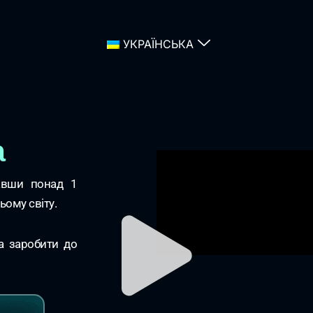
УКРАЇНСЬКА
а
авши понад 1
ьому світу.
на заробити до