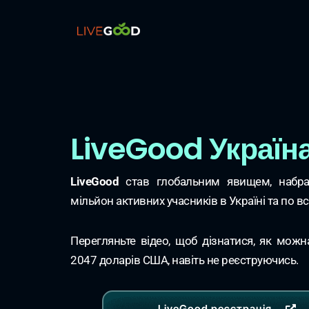
LiveGood Україн
LiveGood
став глобальним явищем, набр
мільйон активних учасників в Україні та по вс
Перегляньте відео, щоб дізнатися, як мож
2047 доларів США, навіть не реєструючись.
LiveGood реєстрація