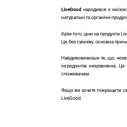
LiveGood
народився з місією 
натуральні та органічні продук
Крім того, ціни на продукти L
Це, без сумніву, основна причи
Найдивовижніше те, що, незва
інгредієнтів незрівнянна. Ц
споживачам.
Якщо ви хочете покращити св
LiveGood.