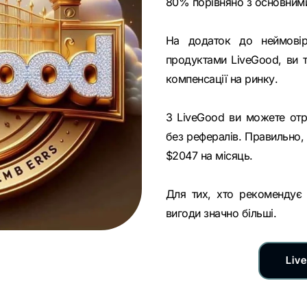
80% порівняно з основним
На додаток до неймовір
продуктами LiveGood, ви 
компенсації на ринку.
З LiveGood ви можете отри
без рефералів. Правильно,
$2047 на місяць.
Для тих, хто рекомендує
вигоди значно більші.
Liv