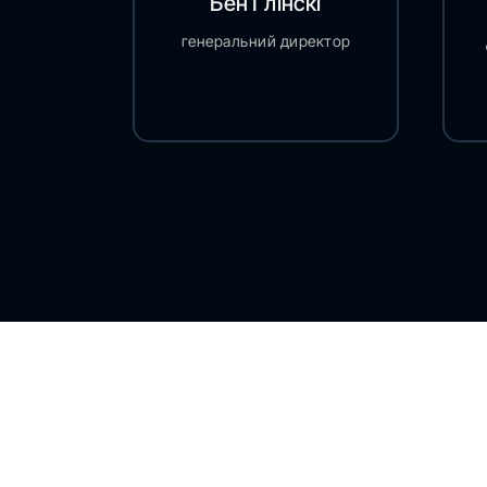
Бен Глінскі
генеральний директор