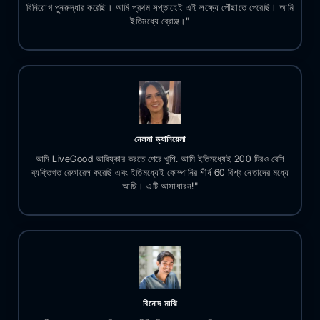
বিনিয়োগ পুনরুদ্ধার করেছি। আমি প্রথম সপ্তাহেই এই লক্ষ্যে পৌঁছাতে পেরেছি। আমি
ইতিমধ্যে ব্রোঞ্জ।"
নেলমা ড্যানিয়েলা
আমি LiveGood আবিষ্কার করতে পেরে খুশি. আমি ইতিমধ্যেই 200 টিরও বেশি
ব্যক্তিগত রেফারেল করেছি এবং ইতিমধ্যেই কোম্পানির শীর্ষ 60 বিশ্ব নেতাদের মধ্যে
আছি। এটি আসাধারন!"
বিনোদ মাঝি