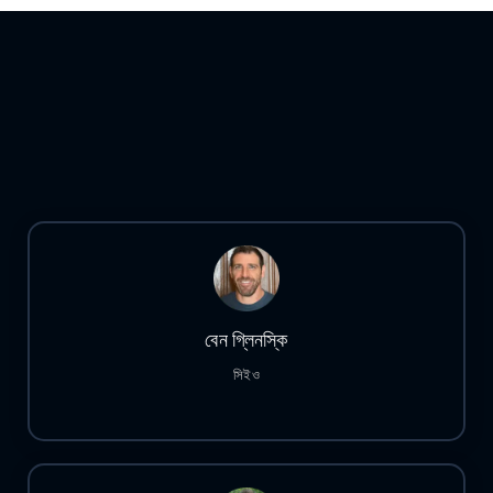
বেন গ্লিনস্কি
সিইও