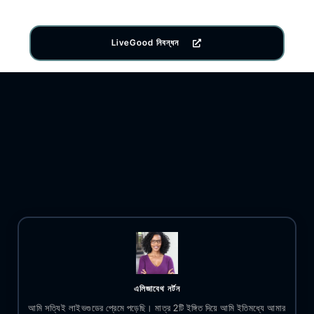
LiveGood নিবন্ধন
এলিজাবেথ নর্টন
আমি সত্যিই লাইভগুডের প্রেমে পড়েছি। মাত্র 2টি ইঙ্গিত দিয়ে আমি ইতিমধ্যে আমার