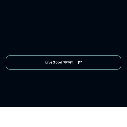
LiveGood নিবন্ধন