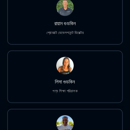
রায়ান গুডকিন
প্রোডাক্ট ডেভেলপমেন্ট ডিরেক্টর
লিসা গুডকিন
পণ্য শিক্ষা পরিচালক