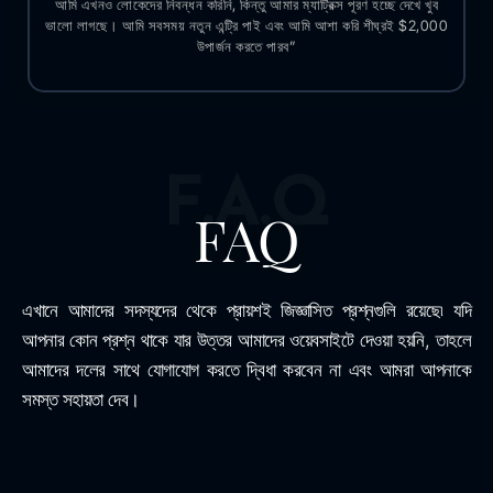
আমি এখনও লোকেদের নিবন্ধন করিনি, কিন্তু আমার ম্যাট্রিক্স পূরণ হচ্ছে দেখে খুব
ভালো লাগছে। আমি সবসময় নতুন এন্ট্রি পাই এবং আমি আশা করি শীঘ্রই $2,000
উপার্জন করতে পারব”
F.A.Q
FAQ
এখানে আমাদের সদস্যদের থেকে প্রায়শই জিজ্ঞাসিত প্রশ্নগুলি রয়েছে৷ যদি
আপনার কোন প্রশ্ন থাকে যার উত্তর আমাদের ওয়েবসাইটে দেওয়া হয়নি, তাহলে
আমাদের দলের সাথে যোগাযোগ করতে দ্বিধা করবেন না এবং আমরা আপনাকে
সমস্ত সহায়তা দেব।