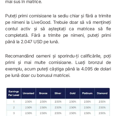
mai sus în matrice.
Puteți primi comisioane la sediu chiar și fără a trimite
pe nimeni la LiveGood. Trebuie doar să vă mențineți
contul activ și să așteptați ca matricea să fie
completată. Fără a trimite pe nimeni, puteți primi
până la 2.047 USD pe lună.
Recomandând oameni și sporindu-ți calificările, poți
primi și mai multe comisioane. Luați bronzul de
exemplu, acum puteți câștiga până la 4.095 de dolari
pe lună doar cu bonusul matricei.