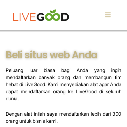
Beli situs web Anda
Peluang luar biasa bagi Anda yang ingin
mendaftarkan banyak orang dan membangun tim
hebat di LiveGood. Kami menyediakan alat agar Anda
dapat mendaftarkan orang ke LiveGood di seluruh
dunia.
Dengan alat inilah saya mendaftarkan lebih dari 300
orang untuk bisnis kami.