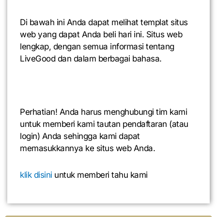
Di bawah ini Anda dapat melihat templat situs
web yang dapat Anda beli hari ini. Situs web
lengkap, dengan semua informasi tentang
LiveGood dan dalam berbagai bahasa.
Perhatian! Anda harus menghubungi tim kami
untuk memberi kami tautan pendaftaran (atau
login) Anda sehingga kami dapat
memasukkannya ke situs web Anda.
klik disini
untuk memberi tahu kami