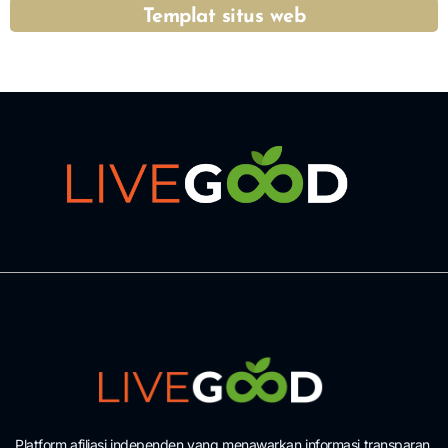
Templat situs web
Platform afiliasi independen yang menawarkan informasi transparan,