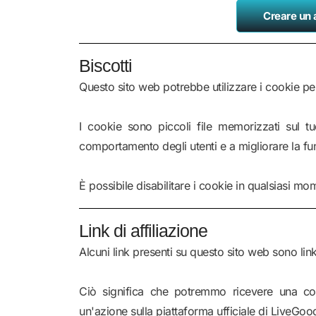
Creare un
Biscotti
Questo sito web potrebbe utilizzare i cookie pe
I cookie sono piccoli file memorizzati sul t
comportamento degli utenti e a migliorare la fun
È possibile disabilitare i cookie in qualsiasi m
Link di affiliazione
Alcuni link presenti su questo sito web sono link 
Ciò significa che potremmo ricevere una com
un'azione sulla piattaforma ufficiale di LiveGoo