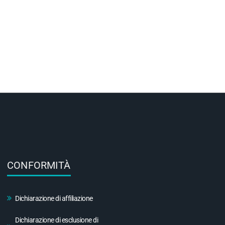
CONFORMITÀ
Dichiarazione di affiliazione
Dichiarazione di esclusione di