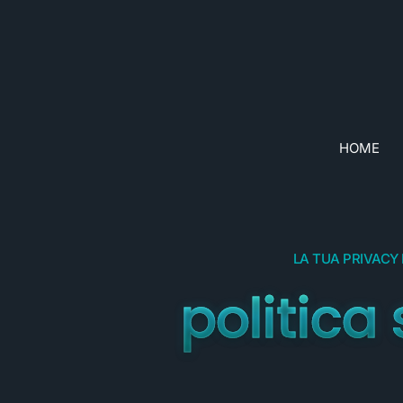
HOME
LA TUA PRIVACY
politica 