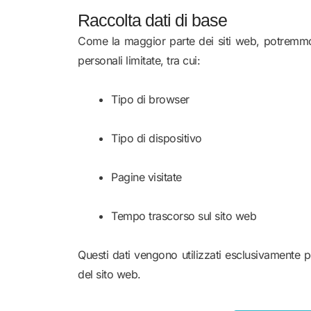
Raccolta dati di base
Come la maggior parte dei siti web, potremm
personali limitate, tra cui:
Tipo di browser
Tipo di dispositivo
Pagine visitate
Tempo trascorso sul sito web
Questi dati vengono utilizzati esclusivamente p
del sito web.