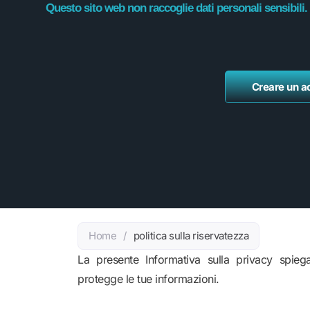
Questo sito web non raccoglie dati personali sensibili. 
Creare un a
Home
/
politica sulla riservatezza
La presente Informativa sulla privacy spie
protegge le tue informazioni.