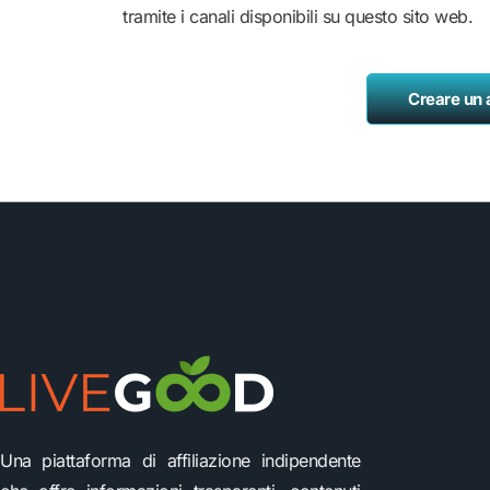
tramite i canali disponibili su questo sito web.
Creare un
Una piattaforma di affiliazione indipendente