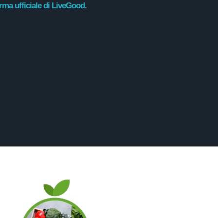
orma ufficiale di LiveGood.