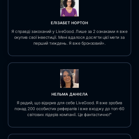
ЕЛІЗАБЕТ НОРТОН
Я справді закоханий у LiveGood. Лише за 2 ознаками я вже
окупив свої інвестиції. Мені вдалося досягти цієї мети за
перший тиждень. Я вже бронзовий».
НЕЛЬМА ДАНІЄЛА
Я радий, що відкрив для себе LiveGood. Я вже зробив
понад 200 особистих рефералів і вже входжу до топ-60
світових лідерів компанії. Це фантастично!"