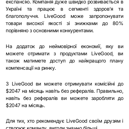
експансію. Компанія дуже швидко розвивається в
Україні та працює в сегменті здоров’я та
благополуччя. LiveGood може запропонувати
товари високої якості зі знижками до 80%
порівняно з основними конкурентами.
На додаток до неймовірної економії, яку ви
можете отримати з продуктами LiveGood, ви
також матимете доступ до найкращого плану
компенсації на ринку.
З LiveGood ви можете отримувати комісійні до
$2047 на місяць навіть без рефералів. Правильно,
навіть без рефералів ви можете заробляти до
$2047 на місяць.
Для тих, хто рекомендує LiveGood своїм друзям і
створює команду, вигоди значно більші.